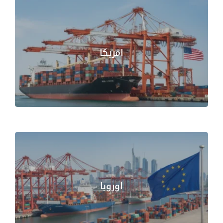
امريكا
اوروبا