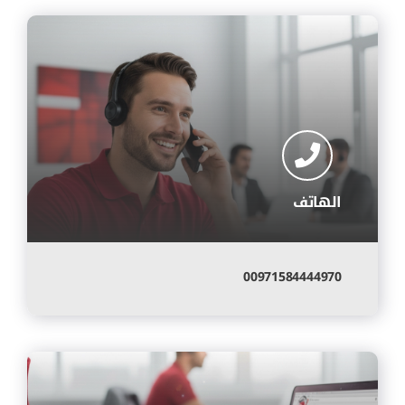
الهاتف
00971584444970