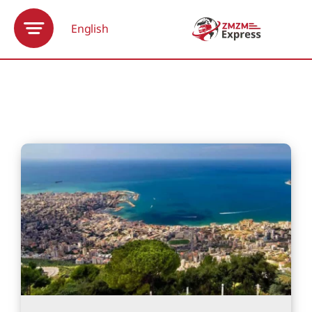
Ski
t
English
conten