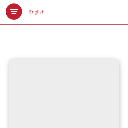
Ski
t
English
conten